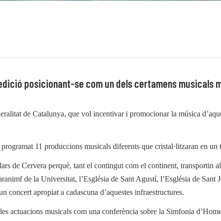
a edició posicionant-se com un dels certamens musicals 
ralitat de Catalunya, que vol incentivar i promocionar la música d’aquest
an programat 11 produccions musicals diferents que cristal·litzaran en un 
ars de Cervera perquè, tant el contingut com el continent, transportin al 
nimf de la Universitat, l’Església de Sant Agustí, l’Església de Sant 
 un concert apropiat a cadascuna d’aquestes infraestructures.
 a les actuacions musicals com una conferència sobre la Simfonia d’Hom