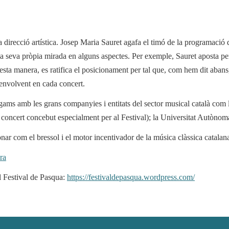
la direcció artística. Josep Maria Sauret agafa el timó de la programació 
t la seva pròpia mirada en alguns aspectes. Per exemple, Sauret aposta pe
sta manera, es ratifica el posicionament per tal que, com hem dit abans,
envolvent en cada concert.
 lligams amb les grans companyies i entitats del sector musical català c
concert concebut especialment per al Festival); la Universitat Autònom
nar com el bressol i el motor incentivador de la música clàssica catalan
ra
l Festival de Pasqua:
https://festivaldepasqua.wordpress.com/