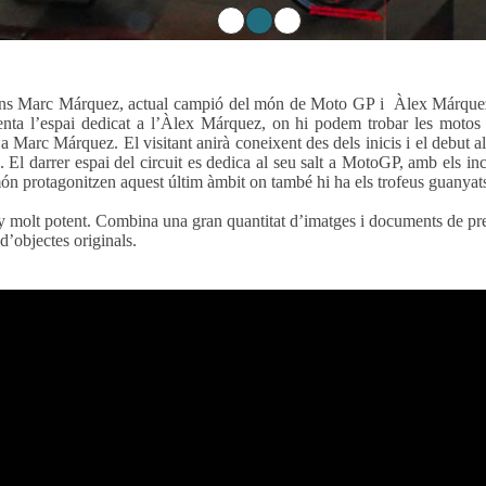
erins Marc Márquez, actual campió del món de Moto GP i Àlex Márquez,
resenta l’espai dedicat a l’Àlex Márquez, on hi podem trobar les mot
 Marc Márquez. El visitant anirà coneixent des dels inicis i el debut al
El darrer espai del circuit es dedica al seu salt a MotoGP, amb els inc
n protagonitzen aquest últim àmbit on també hi ha els trofeus guanyats 
eny molt potent. Combina una gran quantitat d’imatges i documents de pre
d’objectes originals.