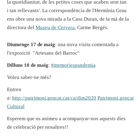
la quotidianitat, de les petites coses que acaben sent tan
i tan rellevants'. La correspondència de l'Hermínia Grau
ens obre una nova mirada a la Casa Duran, de la mà de la
directora del
Museu de Cervera
, Carme Bergés.
Diumenge 17 de maig
: una nova visita comentada a
l'exposició "Artesans del Barroc"
Dilluns 18 de maig
:
#memoriespandemia
Voleu saber-ne més?
Entreu
a:
http://patrimoni.gencat.cat/ca/dim2020
Patrimoni.gencat
Cultural
Esperem que us animeu a acompanyar-nos aquests dies
de celebració per nosaltres!!