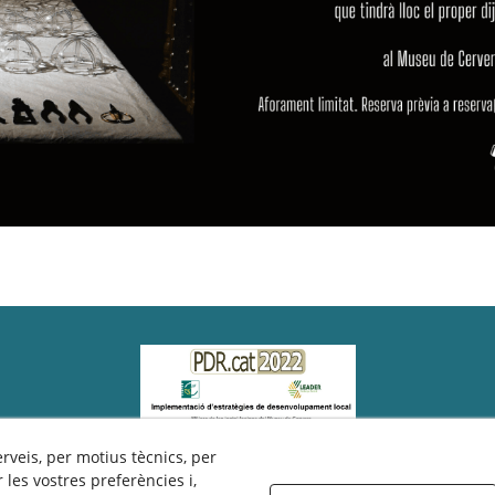
erveis, per motius tècnics, per
les vostres preferències i,