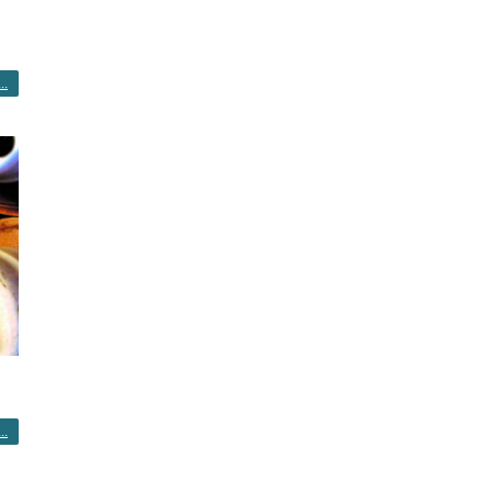
..
..