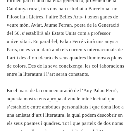
formen part d’una mateixa generació, provenen de la
Catalunya rural, tots dos han estudiat a Barcelona -un
Filosofia i Lletres, l’altre Belles Arts- i tenen ganes de
veure món. Aviat, Jaume Ferran, poeta de la Generació
del 50, s’establirà als Estats Units com a professor
universitari. En paral
·
lel, Palau Ferré viurà uns anys a
París, on es vincularà amb els corrents internacionals de
l’art i des d’on idearà els seus quadres lluminosos plens
de colors. Des de la seva coneixença, les col
·
laboracions
entre la literatura i l’art seran constants.
En el marc de la commemoració de l’Any Palau Ferré,
aquesta mostra ens apropa al vincle intel·lectual que
s’estableix entre ambdues personalitats i que dona lloc a
una amistat d’art i literatura, la qual podem descobrir en
els seus poemes i quadres. Tot i que parteix de dos noms