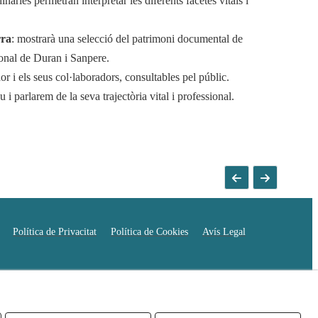
nàries permetran interpretar les diferents facetes vitals i
rra
: mostrarà una selecció del patrimoni documental de
sonal de Duran i Sanpere.
or i els seus col·laboradors, consultables pel públic.
i parlarem de la seva trajectòria vital i professional.
Política de Privacitat
Política de Cookies
Avís Legal