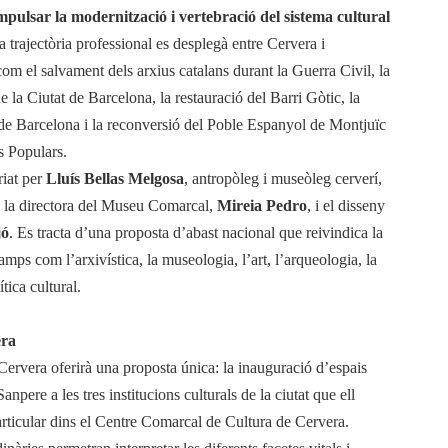
mpulsar la modernització i vertebració del sistema cultural
a trajectòria professional es desplegà entre Cervera i
om el salvament dels arxius catalans durant la Guerra Civil, la
e la Ciutat de Barcelona, la restauració del Barri Gòtic, la
de Barcelona i la reconversió del Poble Espanyol de Montjuïc
s Populars.
riat per
Lluís Bellas Melgosa
, antropòleg i museòleg cerverí,
 la directora del Museu Comarcal,
Mireia Pedro
, i el disseny
jó
. Es tracta d’una proposta d’abast nacional que reivindica la
mps com l’arxivística, la museologia, l’art, l’arqueologia, la
ítica cultural.
era
Cervera oferirà una proposta única: la inauguració d’espais
anpere a les tres institucions culturals de la ciutat que ell
 articular dins el Centre Comarcal de Cultura de Cervera.