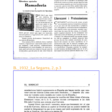
B._1932_La Segarra, 2, p.3