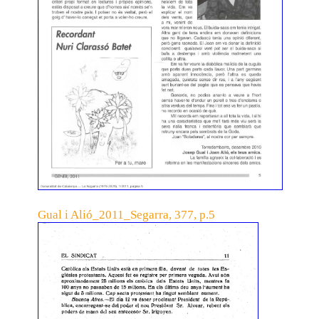
Gual i Alió_2011_Segarra, 377, p.5