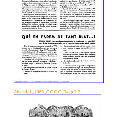
Abadal, J._1966_C.C.C.C., 34, p.2-3