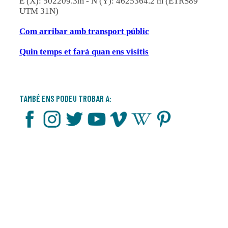
E (X): 502209.3m - N (Y): 4625364.2 m (ETRS89
UTM 31N)
Com arribar amb transport públic
Quin temps et farà quan ens visitis
TAMBÉ ENS PODEU TROBAR A: