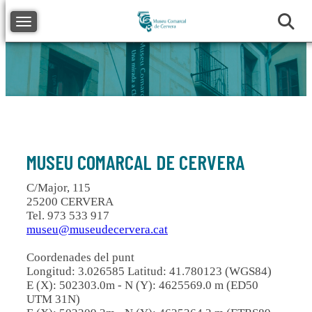
Toggle navigation
MUSEU COMARCAL DE CERVERA
C/Major, 115
25200 CERVERA
Tel. 973 533 917
museu@museudecervera.cat
Coordenades del punt
Longitud: 3.026585 Latitud: 41.780123 (WGS84)
E (X): 502303.0m - N (Y): 4625569.0 m (ED50
UTM 31N)