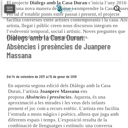
El projecte
Diàlegs amb la Casa Duran
s’inicia l’any 2016
com una nova manera de visitar i comprendre la Casa Muse
Toggle navigation
Per tal d’establir ponts entre passat i present, el projecte
facilita converses entre artistes contemporanis i la casa. Aix
artista, llegat i públic creen nous discursos integrats en
l’esdevenir temporal, social i artístic. Noves preguntes que
Diàlegs amb la Casa Duran.
exigeixen de noves i diferents respostes.
Absències i presències de Juanpere
Massana
Del 14 de setembre de 2017 al 15 de gener de 2018
En aquesta segona edició dels Diàlegs amb la Casa
Duran, l’artista
Joanpere Massana
ens
proposa
Absències i presències
.
Aquesta, és una
aproximació a les mirades i les veus dels infants
prenent el joc com a recurs estètic. L’artista ens facilita
l’entrada a mons màgics i poètics, alhora que juga amb
diferents espais i temps. L’exposició resulta de la
combinació de llenguatges i estímuls: una conversa