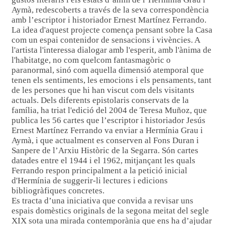
Aymà, redescoberts a través de la seva correspondència
amb l’escriptor i historiador Ernest Martínez Ferrando.
La idea d'aquest projecte comença pensant sobre la Casa
com un espai contenidor de sensacions i vivències. A
l'artista l'interessa dialogar amb l'esperit, amb l'ànima de
l'habitatge, no com quelcom fantasmagòric o
paranormal, sinó com aquella dimensió atemporal que
tenen els sentiments, les emocions i els pensaments, tant
de les persones que hi han viscut com dels visitants
actuals. Dels diferents epistolaris conservats de la
família, ha triat l'edició del 2004 de Teresa Muñoz, que
publica les 56 cartes que l’escriptor i historiador Jesús
Ernest Martínez Ferrando va enviar a Hermínia Grau i
Aymà, i que actualment es conserven al Fons Duran i
Sanpere de l’Arxiu Històric de la Segarra. Són cartes
datades entre el 1944 i el 1962, mitjançant les quals
Ferrando respon principalment a la petició inicial
d'Hermínia de suggerir-li lectures i edicions
bibliogràfiques concretes.
Es tracta d’una iniciativa que convida a revisar uns
espais domèstics originals de la segona meitat del segle
XIX sota una mirada contemporània que ens ha d’ajudar