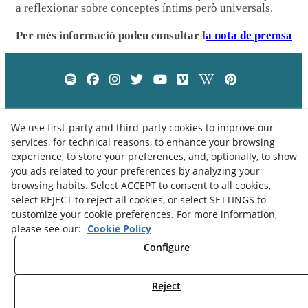
a reflexionar sobre conceptes íntims però universals.
Per més informació podeu consultar l
a nota de premsa
We use first-party and third-party cookies to improve our
services, for technical reasons, to enhance your browsing
experience, to store your preferences, and, optionally, to show
you ads related to your preferences by analyzing your
browsing habits. Select ACCEPT to consent to all cookies,
select REJECT to reject all cookies, or select SETTINGS to
customize your cookie preferences. For more information,
please see our:
Cookie Policy
Privacy Policy
Cookies Policy
Legal Advice
Configure
Reject
© 08/2026 Museu Comarcal de Cervera - All rights reserved.