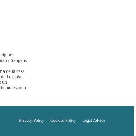
criptura
ran i Sanpere.
ia de la casa
e la talaia
s un
ació merescuda
Privacy Policy
Cookies Policy
Legal Advice