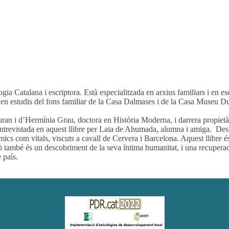
a Catalana i escriptora. Està especialitzada en arxius familiars i en es
en estudis del fons familiar de la Casa Dalmases i de la Casa Museu Du
ran i d’Hermínia Grau, doctora en Història Moderna, i darrera propietàr
ntrevistada en aquest llibre per Laia de Ahumada, alumna i amiga. Des d
mics com vitals, viscuts a cavall de Cervera i Barcelona. Aquest llibre é
rò també és un descobriment de la seva íntima humanitat, i una recuper
 país.