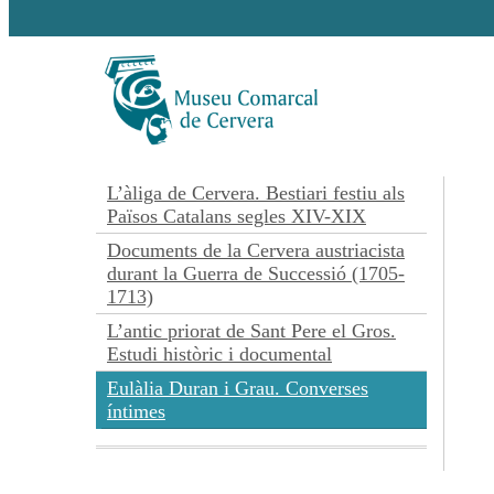
L’àliga de Cervera. Bestiari festiu als
Països Catalans segles XIV-XIX
Documents de la Cervera austriacista
durant la Guerra de Successió (1705-
1713)
L’antic priorat de Sant Pere el Gros.
Estudi històric i documental
Eulàlia Duran i Grau. Converses
íntimes