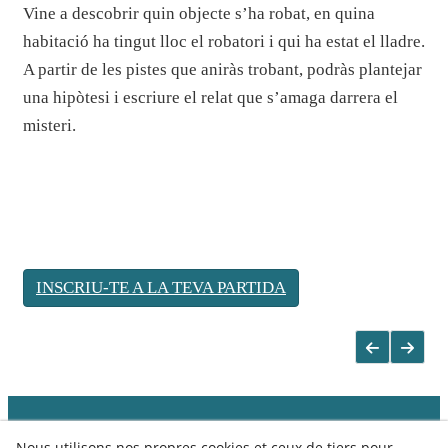
Vine a descobrir quin objecte s’ha robat, en quina
habitació ha tingut lloc el robatori i qui ha estat el lladre.
A partir de les pistes que aniràs trobant, podràs plantejar
una hipòtesi i escriure el relat que s’amaga darrera el
misteri.
INSCRIU-TE A LA TEVA PARTIDA
Nous utilisons nos propres cookies et ceux de tiers pour