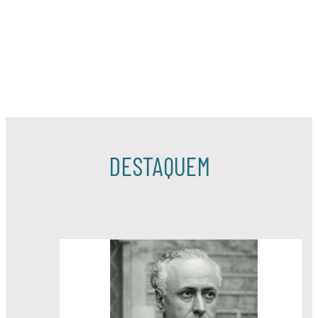
NO LLENCEU RES!!
Porteu al museu tot allò que us sigui inservible o
alguna (cosa) més...
DESTAQUEM