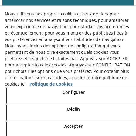
Nous utilisons nos propres cookies et ceux de tiers pour
améliorer nos services et raisons techniques, pour améliorer
votre expérience de navigation, pour stocker vos préférences
et, éventuellement, pour vous montrer des publicités liées à
vos préférences en analysant vos habitudes de navigation.
Nous avons inclus des options de configuration qui vous
permettent de nous dire exactement quels cookies vous
préférez et lesquels ne le faites pas. Appuyez sur ACCEPTER
pour accepter tous les cookies. Appuyez sur CONFIGURATION
pour choisir les options que vous préférez. Pour obtenir plus
d'informations sur nos cookies, accédez à notre politique de
Politique de Cookies
Notice Légale
cookies ici:
Politique de Cookies
Politique de Confidentialité
Configurer
Déclin
© 08/2026 Museu Comarcal de Cervera - Tous droits réservés.
Accepter