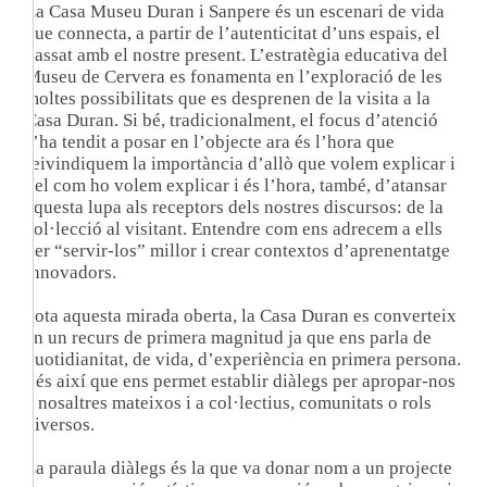
La Casa Museu Duran i Sanpere és un escenari de vida
que connecta, a partir de l’autenticitat d’uns espais, el
passat amb el nostre present. L’estratègia educativa del
Museu de Cervera es fonamenta en l’exploració de les
moltes possibilitats que es desprenen de la visita a la
Casa Duran. Si bé, tradicionalment, el focus d’atenció
s’ha tendit a posar en l’objecte ara és l’hora que
reivindiquem la importància d’allò que volem explicar i
del com ho volem explicar i és l’hora, també, d’atansar
aquesta lupa als receptors dels nostres discursos: de la
col·lecció al visitant. Entendre com ens adrecem a ells
per “servir-los” millor i crear contextos d’aprenentatge
innovadors.
Sota aquesta mirada oberta, la Casa Duran es converteix
en un recurs de primera magnitud ja que ens parla de
quotidianitat, de vida, d’experiència en primera persona.
I és així que ens permet establir diàlegs per apropar-nos
a nosaltres mateixos i a col·lectius, comunitats o rols
diversos.
La paraula diàlegs és la que va donar nom a un projecte