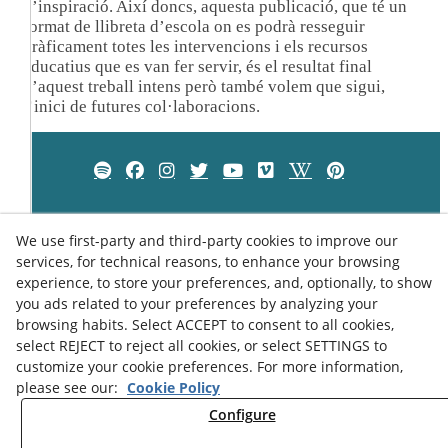
d’inspiració. Així doncs, aquesta publicació, que té un
format de llibreta d’escola on es podrà resseguir
gràficament totes les intervencions i els recursos
educatius que es van fer servir, és el resultat final
d’aquest treball intens però també volem que sigui,
l’inici de futures col·laboracions.
We use first-party and third-party cookies to improve our
services, for technical reasons, to enhance your browsing
experience, to store your preferences, and, optionally, to show
you ads related to your preferences by analyzing your
browsing habits. Select ACCEPT to consent to all cookies,
select REJECT to reject all cookies, or select SETTINGS to
customize your cookie preferences. For more information,
please see our:
Cookie Policy
Privacy Policy
Cookies Policy
Legal Advice
Configure