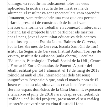
Domingo, va recollir metòdicament totes les veus
implicades: la nostra veu, la de les mestres i la de
l’alumnat. El resultat va ser espectacular! Vam aprendre
mútuament, vam redescobrir una casa que ens permet
parlar de present i de construcció de futur i vam
conèixer una forma de treballar en connexió i intercanvi
constant. En el projecte hi van participar els mestres,
nenes i nens, joves i comunitat educativa dels centres
educatius següents: Escola Jaume Balmes de Cervera,
Escola Les Savines de Cervera, Escola Sant Gil de Torà,
Institut La Segarra de Cervera, Institut Antoni Torroja de
Cervera, Institut de Guissona (aula oberta), Facultat
d’Educació, Psicologia i Treball Social de la UdL, Centre
de Formació Enric Granados de Ponent. A partir del
treball realitzat per tot l’alumnat, el 18 de maig de 2018
(coincidint amb el Dia Internacional dels Museus)
inauguràvem l’exposició que, amb el mateix nom de El
Museu és una escola, situava les creacions fetes en els
diferents espais domèstics de la Casa Duran. L’exposició
va tancar-se el juny de 2018 i ara, després del treball de
recollida i anàlisi del projecte, presentem el seu catàleg
que pretén convertir-se en eina d’estudi i font