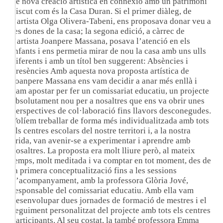
de nova creació artística en connexió amb un patrimoni
viscut com és la Casa Duran. Si el primer diàleg, de
l’artista Olga Olivera-Tabeni, ens proposava donar veu a
les dones de la casa; la segona edició, a càrrec de
l’artista Joanpere Massana, posava l’atenció en els
infants i ens permetia mirar de nou la casa amb uns ulls
diferents i amb un títol ben suggerent: Absències i
presències Amb aquesta nova proposta artística de
Joanpere Massana ens vam decidir a anar més enllà i
vam apostar per fer un comissariat educatiu, un projecte
absolutament nou per a nosaltres que ens va obrir unes
perspectives de col·laboració fins llavors desconegudes.
Volíem treballar de forma més individualitzada amb tots
els centres escolars del nostre territori i, a la nostra
crida, van avenir-se a experimentar i aprendre amb
nosaltres. La proposta era molt lliure però, al mateix
temps, molt meditada i va comptar en tot moment, des de
la primera conceptualització fins a les sessions
d’acompanyament, amb la professora Glòria Jové,
responsable del comissariat educatiu. Amb ella vam
desenvolupar dues jornades de formació de mestres i el
seguiment personalitzat del projecte amb tots els centres
participants. Al seu costat, la també professora Emma