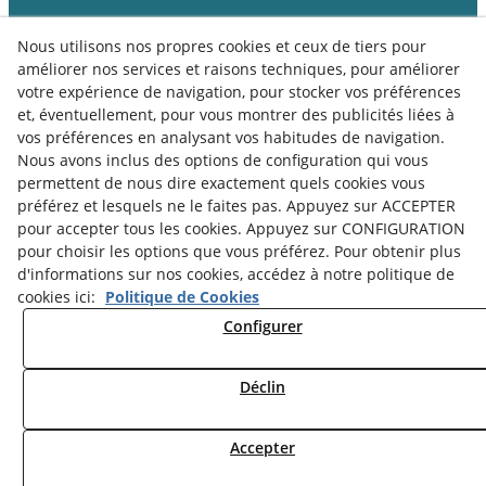
Nous utilisons nos propres cookies et ceux de tiers pour
améliorer nos services et raisons techniques, pour améliorer
votre expérience de navigation, pour stocker vos préférences
et, éventuellement, pour vous montrer des publicités liées à
vos préférences en analysant vos habitudes de navigation.
Nous avons inclus des options de configuration qui vous
permettent de nous dire exactement quels cookies vous
préférez et lesquels ne le faites pas. Appuyez sur ACCEPTER
pour accepter tous les cookies. Appuyez sur CONFIGURATION
pour choisir les options que vous préférez. Pour obtenir plus
d'informations sur nos cookies, accédez à notre politique de
Politique de Cookies
Notice Légale
cookies ici:
Politique de Cookies
Politique de Confidentialité
Configurer
Déclin
© 08/2026 Museu Comarcal de Cervera - Tous droits réservés.
Accepter