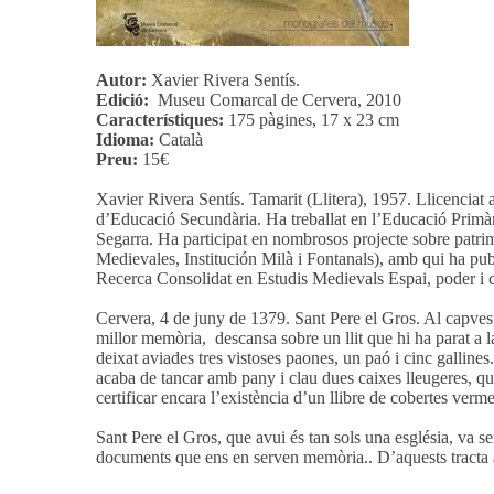
Autor:
Xavier Rivera Sentís.
Edició:
Museu Comarcal de Cervera, 2010
Característiques:
175 pàgines, 17 x 23 cm
Idioma:
Català
Preu:
15€
Xavier Rivera Sentís. Tamarit (Llitera), 1957. Llicenciat
d’Educació Secundària. Ha treballat en l’Educació Primàri
Segarra. Ha participat en nombrosos projecte sobre patr
Medievales, Institución Milà i Fontanals), amb qui ha pub
Recerca Consolidat en Estudis Medievals Espai, poder i cul
Cervera, 4 de juny de 1379. Sant Pere el Gros. Al capve
millor memòria, descansa sobre un llit que hi ha parat a la
deixat aviades tres vistoses paones, un paó i cinc gallines
acaba de tancar amb pany i clau dues caixes lleugeres, que
certificar encara l’existència d’un llibre de cobertes ver
Sant Pere el Gros, que avui és tan sols una església, va s
documents que ens en serven memòria.. D’aquests tracta aqu