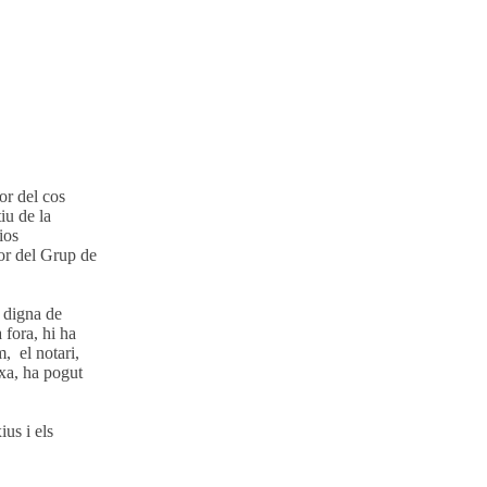
or del cos
iu de la
ios
dor del Grup de
 digna de
 fora, hi ha
m, el notari,
ixa, ha pogut
us i els