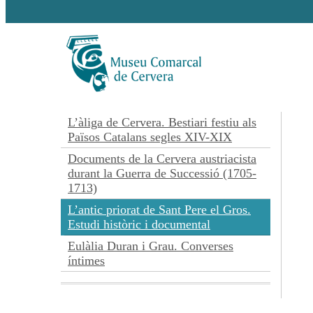
L’àliga de Cervera. Bestiari festiu als
Països Catalans segles XIV-XIX
Documents de la Cervera austriacista
durant la Guerra de Successió (1705-
1713)
L’antic priorat de Sant Pere el Gros.
Estudi històric i documental
Eulàlia Duran i Grau. Converses
íntimes