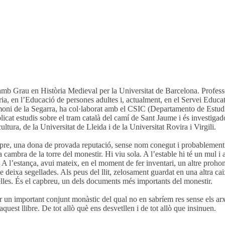
 amb Grau en Història Medieval per la Universitat de Barcelona. Profess
a, en l’Educació de persones adultes i, actualment, en el Servei Educat
imoni de la Segarra, ha col·laborat amb el CSIC (Departamento de Estud
licat estudis sobre el tram català del camí de Sant Jaume i és investiga
tura, de la Universitat de Lleida i de la Universitat Rovira i Virgili.
spre, una dona de provada reputació, sense nom conegut i probablement
 cambra de la torre del monestir. Hi viu sola. A l’estable hi té un mul i a
. A l’estança, avui mateix, en el moment de fer inventari, un altre proho
 deixa segellades. Als peus del llit, zelosament guardat en una altra ca
melles. És el capbreu, un dels documents més importants del monestir.
er un important conjunt monàstic del qual no en sabríem res sense els arxi
est llibre. De tot allò què ens desvetllen i de tot allò que insinuen.